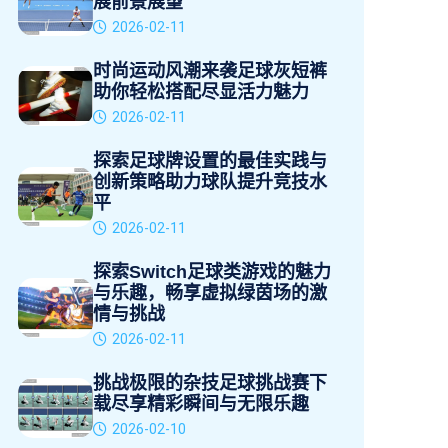
展前景展望
2026-02-11
时尚运动风潮来袭足球灰短裤
助你轻松搭配尽显活力魅力
2026-02-11
探索足球牌设置的最佳实践与
创新策略助力球队提升竞技水
平
2026-02-11
探索Switch足球类游戏的魅力
与乐趣，畅享虚拟绿茵场的激
情与挑战
2026-02-11
挑战极限的杂技足球挑战赛下
载尽享精彩瞬间与无限乐趣
2026-02-10