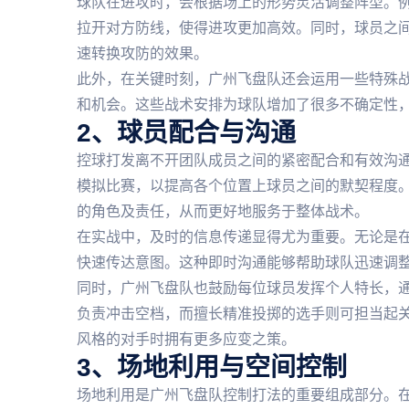
球队在进攻时，会根据场上的形势灵活调整阵型。
拉开对方防线，使得进攻更加高效。同时，球员之
速转换攻防的效果。
此外，在关键时刻，广州飞盘队还会运用一些特殊战
和机会。这些战术安排为球队增加了很多不确定性
2、球员配合与沟通
控球打发离不开团队成员之间的紧密配合和有效沟
模拟比赛，以提高各个位置上球员之间的默契程度
的角色及责任，从而更好地服务于整体战术。
在实战中，及时的信息传递显得尤为重要。无论是
快速传达意图。这种即时沟通能够帮助球队迅速调
同时，广州飞盘队也鼓励每位球员发挥个人特长，
负责冲击空档，而擅长精准投掷的选手则可担当起
风格的对手时拥有更多应变之策。
3、场地利用与空间控制
场地利用是广州飞盘队控制打法的重要组成部分。