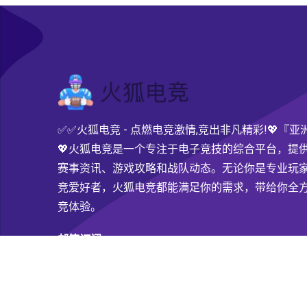
✅✅火狐电竞 - 点燃电竞激情,竞出非凡精彩!💖『
💖火狐电竞是一个专注于电子竞技的综合平台，提
赛事资讯、游戏攻略和战队动态。无论你是专业玩
竞爱好者，火狐电竞都能满足你的需求，带给你全
竞体验。
邮箱订阅
Subsc