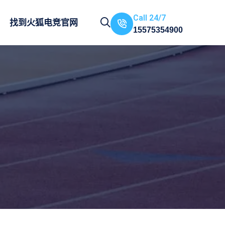
Call 24/7
找到
火狐电竞官网
15575354900