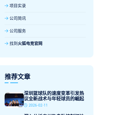
项目实录
公司简讯
公司服务
找到
火狐电竞官网
推荐文章
深圳篮球队的速度变革引发热
议全新战术与年轻球员的崛起
2026-02-11