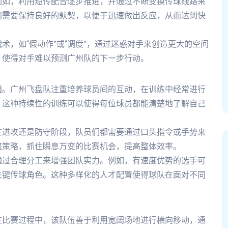
例如，利用短传配合逐步推进，并通过不断变换传球线路来
间需要保持良好的默契，以便于迅速做出反应，从而达到快
术，如“假动作”或“调度”，通过迷惑对手来创造更大的空间
，使得对手难以预测广州队的下一步行动。
通。广州飞盘队注重培养球员间的互动，在训练中经常进行
。这种持续性的训练可以使得每位球员都能清楚地了解自己
在进攻还是防守阶段，队员们都需要通过口头指令或手势来
整策略，抓住瞬息万变的比赛机会，提高整体效率。
通过合理分工来增强团队实力。例如，有速度优势的选手可
关键传球角色。这种多样化的人才配置使得球队在面对不同
在比赛过程中，该队伍善于利用宽阔场地进行横向移动，通